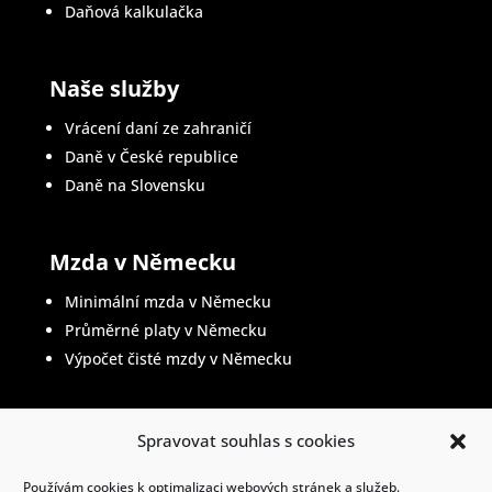
Daňová kalkulačka
Naše služby
Vrácení daní ze zahraničí
Daně v České republice
Daně na Slovensku
Mzda v Německu
Minimální mzda v Německu
Průměrné platy v Německu
Výpočet čisté mzdy v Německu
Spravovat souhlas s cookies
Životopis v němčině
Používám cookies k optimalizaci webových stránek a služeb.