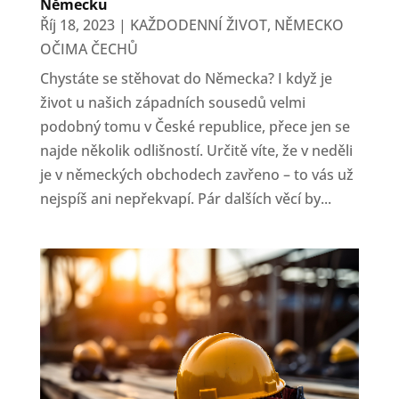
Německu
Říj 18, 2023
|
KAŽDODENNÍ ŽIVOT
,
NĚMECKO
OČIMA ČECHŮ
Chystáte se stěhovat do Německa? I když je
život u našich západních sousedů velmi
podobný tomu v České republice, přece jen se
najde několik odlišností. Určitě víte, že v neděli
je v německých obchodech zavřeno – to vás už
nejspíš ani nepřekvapí. Pár dalších věcí by...