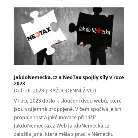
JakdoNemecka.cz a NeoTax spojily síly v roce
2023
Dub 26, 2023
|
KAŽDODENNÍ ŽIVOT
V roce 2023 došlo k sloučení dvou webů, které
jsou vzájemně propojené. V čem spočívá jejich
propojenost a jaké inovace přináší?
JakdoNemecka.cz Web JakdoNemecka.cz
založila Jana, která měla s prací v Německu