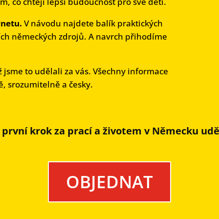
ěm, co chtějí lepší budoucnost pro své děti.
rnetu.
V návodu najdete balík praktických
lních německých zdrojů. A navrch přihodíme
 jsme to udělali za vás. Všechny informace
, srozumitelně a česky.
 první krok za prací a životem v Německu uděl
OBJEDNAT