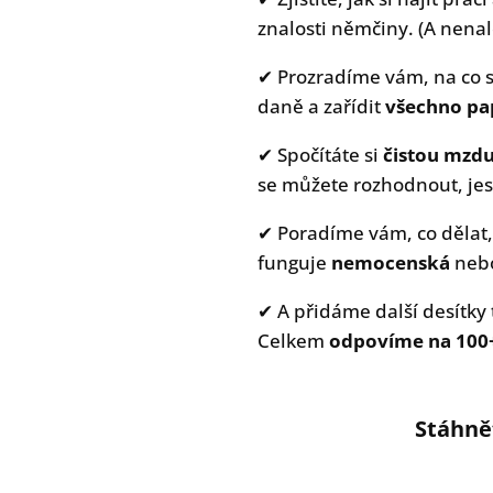
znalosti němčiny. (A nenal
✔ Prozradíme vám, na co si
daně a zařídit
všechno pa
✔ Spočítáte si
čistou mzdu
se můžete rozhodnout, jest
✔ Poradíme vám, co dělat,
funguje
nemocenská
neb
✔ A přidáme další desítky 
Celkem
odpovíme na 100
Stáhnět