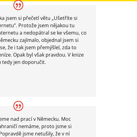
 jsem si přečetl větu „
Ušetříte si
ernetu”. Protože jsem nějakou tu
internetu a nedopátral se ke všemu, co
ěmecku zajímalo, objednal jsem si
se, že i tak jsem přemýšlel, zda to
íze. Opak byl však pravdou. V knize
u tedy jen doporučit.
eme nad prací v Německu. Moc
zahraničí nemáme, proto jsme si
Popravdě jsme netušily, že v ní