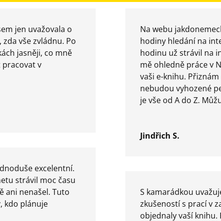
jsem jen uvažovala o
Na webu jakdonemecka
, zda vše zvládnu. Po
hodiny hledání na int
ách jasněji, co mně
hodinu už strávil na 
 pracovat v
mě ohledně práce v N
vaši e-knihu. Přiznám 
nebudou vyhozené pen
je vše od A do Z. Můž
Jindřich S.
jednoduše excelentní.
etu strávil moc času
ě ani nenašel. Tuto
S kamarádkou uvažuj
ý, kdo plánuje
zkušeností s prací v 
objednaly vaší knihu. 