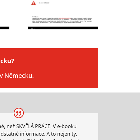
ecku?
t v Německu.
né, než SKVĚLÁ PRÁCE. V e-booku
dstatné informace. A to nejen ty,