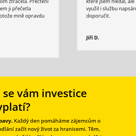
tom ztrácela. Přečtení
které jsem hledal, al
sem ji přečetla
využil i službu napsán
protože mně opravdu
doporučit.
Jiří D.
i se vám investice
yplatí?
bavy.
Každý den pomáháme zájemcům o
dlání začít nový život za hranicemi. Těm,