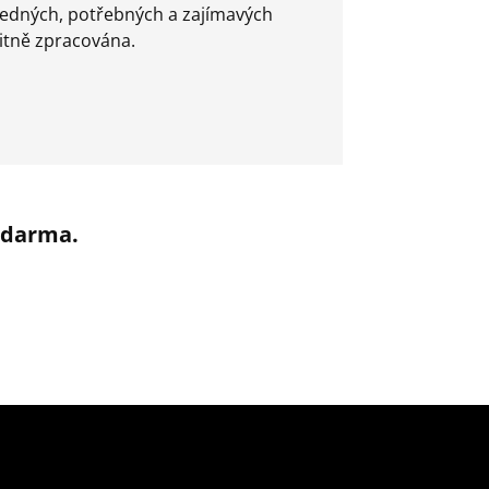
ledných, potřebných a zajímavých
litně zpracována.
 zdarma.