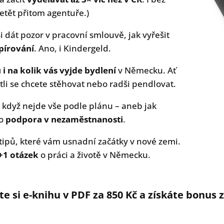
etět přitom agentuře.)
 dát pozor v pracovní smlouvě, jak vyřešit
pírování
. Ano, i Kindergeld.
 i na kolik vás vyjde bydlení
v Německu. Ať
li se chcete stěhovat nebo radši pendlovat.
 když nejde vše podle plánu – aneb jak
o
podpora v nezaměstnanosti
.
tipů, které vám usnadní začátky v nové zemi.
+1 otázek
o práci a životě v Německu.
e si e-knihu v PDF za 850 Kč a získáte bonus