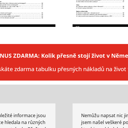
NUS ZDARMA: Kolik přesně stojí život v Něm
ískáte zdarma tabulku přesných nákladů na živo
ležité informace jsou
Nemůžu napsat nic ji
ce hledala na různých
jsem našel veškeré po