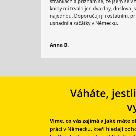
stránkách a přiznám se, že jsem se v 
knihy mi trvalo jen dva dny, doslova j
najednou. Doporučuji ji i ostatním, 
usnadnila začátky v Německu.
Anna B.
Váháte, jestl
v
Víme, co vás zajímá a jaké máte o
práci v Německu, kteří hledají odho