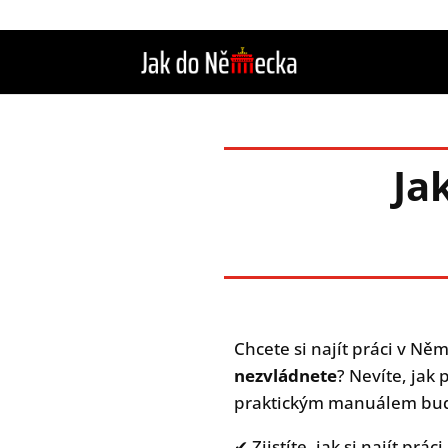
Ja
Chcete si najít práci v Něm
nezvládnete
? Nevíte, jak
praktickým manuálem bud
✔ Zjistíte, jak si najít práci