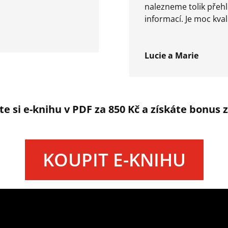
nalezneme tolik přeh
informací. Je moc kva
Lucie a Marie
e si e-knihu v PDF za 850 Kč a získáte bonus
KOUPIT E-KNIHU