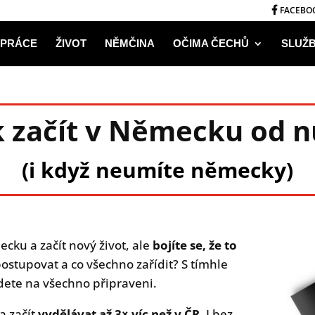
FACEBO
PRÁCE
ŽIVOT
NĚMČINA
OČIMA ČECHŮ
SLUŽ
k začít v Německu od n
(i když neumíte německy)
ecku a začít nový život, ale
bojíte se, že to
 postupovat a co všechno zařídit? S tímhle
ete na všechno připraveni.
 a začít
vydělávat až 3× víc než v ČR
. I bez