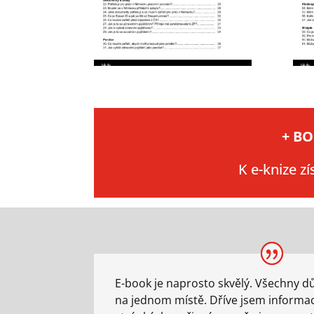
+ BO
K e-knize z
E-book je naprosto skvělý. Všechny dů
na jednom místě. Dříve jsem informa