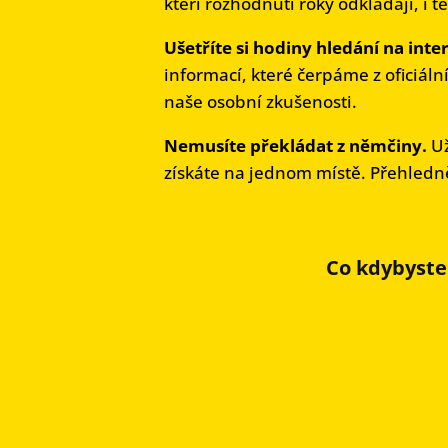
kteří rozhodnutí roky odkládají, i t
Ušetříte si hodiny hledání na inte
informací, které čerpáme z oficiá
naše osobní zkušenosti.
Nemusíte překládat z němčiny.
Už
získáte na jednom místě. Přehledně
Co kdybyste