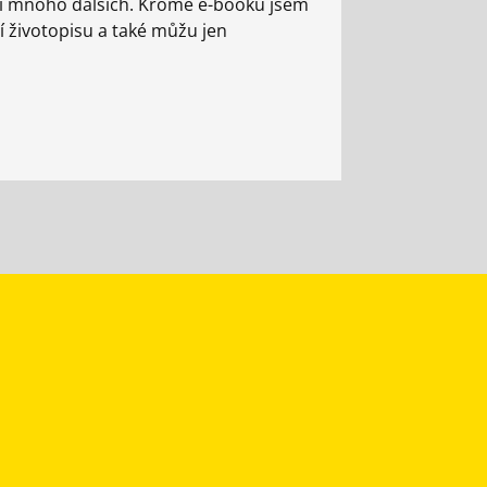
e i mnoho dalších. Kromě e-booku jsem
í životopisu a také můžu jen