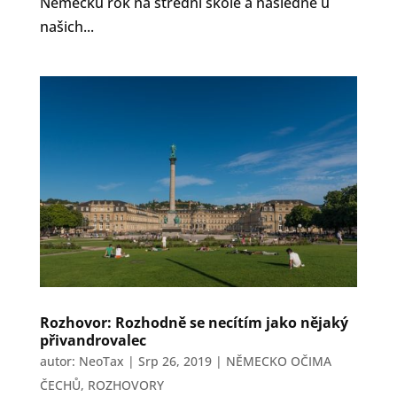
Německu rok na střední škole a následně u
našich...
Rozhovor: Rozhodně se necítím jako nějaký
přivandrovalec
autor:
NeoTax
|
Srp 26, 2019
|
NĚMECKO OČIMA
ČECHŮ
,
ROZHOVORY