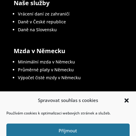
Naše služby
Vrácení daní ze zahraničí
Daně v České republice
Daně na Slovensku
Mzda v Německu
Minimální mzda v Německu
Průměrné platy v Německu
Výpočet čisté mzdy v Německu
Spravovat souhlas s cookies
Životopis v němčině
Používám cookies k optimalizaci webových stránek a služeb.
Příjmout