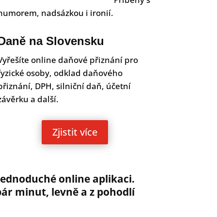
humorem, nadsázkou i ironií.
Daně na Slovensku
Vyřešíte online daňové přiznání pro
fyzické osoby, odklad daňového
přiznání, DPH, silniční daň, účetní
závěrku a další.
Zjistit více
 jednoduché online aplikaci.
r minut, levně a z pohodlí