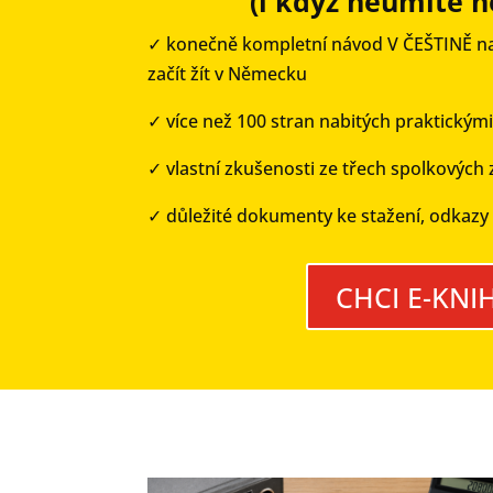
(i když neumíte 
✓
konečně kompletní návod V ČEŠTINĚ na to
začít žít v Německu
✓
více než 100 stran nabitých praktickým
✓
vlastní zkušenosti ze třech spolkových
✓
důležité dokumenty ke stažení, odkazy n
CHCI E-KNI