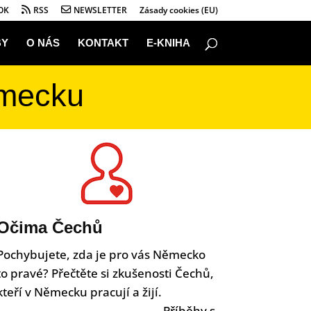
OK
RSS
NEWSLETTER
Zásady cookies (EU)
BY
O NÁS
KONTAKT
E-KNIHA
ěmecku
Očima Čechů
Pochybujete, zda je pro vás Německo
to pravé? Přečtěte si zkušenosti Čechů,
kteří v Německu pracují a žijí.
Příběhy s