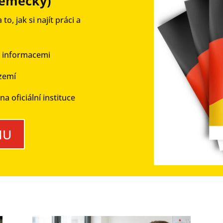
německy)
, jak si najít práci a
i informacemi
 zemí
a oficiální instituce
HU