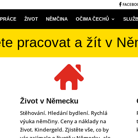
FACEBO
PRÁCE
ŽIVOT
NĚMČINA
OČIMA ČECHŮ
SLUŽ
te pracovat a žít v N
Život v Německu
Stěhování. Hledání bydlení. Rychlá
výuka němčiny. Ceny a náklady na
život. Kindergeld. Zjistěte vše, co by
vás zajímalo o životě v Německu, ale