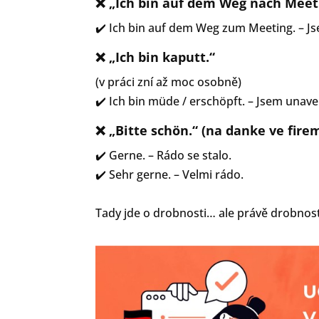
❌ „Ich bin auf dem Weg nach Meet
✔️ Ich bin auf dem Weg zum Meeting. – J
❌ „Ich bin kaputt.“
(v práci zní až moc osobně)
✔️ Ich bin müde / erschöpft. – Jsem unave
❌ „Bitte schön.“ (na danke ve fir
✔️ Gerne. – Rádo se stalo.
✔️ Sehr gerne. – Velmi rádo.
Tady jde o drobnosti… ale právě drobnost