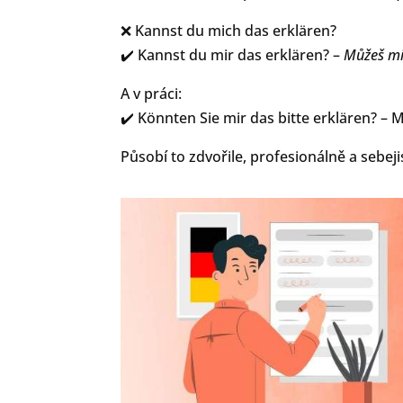
❌ Kannst du mich das erklären?
✔️ Kannst du mir das erklären? –
Můžeš mi 
A v práci:
✔️ Könnten Sie mir das bitte erklären? – M
Působí to zdvořile, profesionálně a sebeji