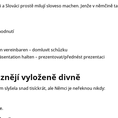
i a Slováci prostě milují sloveso machen. Jenže v němčině ta
hodnutí
n vereinbaren – domluvit schůzku
äsentation halten – prezentovat/přednést prezentaci
 znějí vyloženě divně
em slyšela snad tisíckrát, ale Němci je neřeknou nikdy:
e.