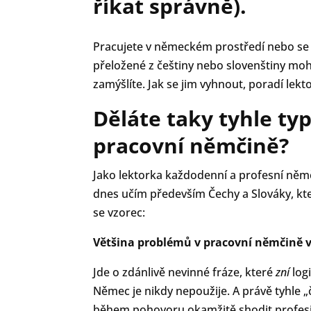
říkat správně)
.
Pracujete v německém prostředí nebo se 
přeložené z češtiny nebo slovenštiny moho
zamýšlíte. Jak se jim vyhnout, poradí lek
Děláte taky tyhle ty
pracovní němčině?
Jako lektorka každodenní a profesní němči
dnes učím především Čechy a Slováky, kteří
se vzorec:
Většina problémů v pracovní němčině v
Jde o zdánlivě nevinné fráze, které
zní
logi
Němec je nikdy nepoužije. A právě tyhle
během pohovoru okamžitě shodit profesion