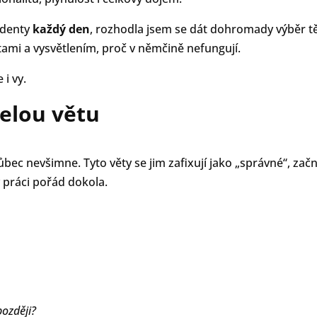
udenty
každý den
, rozhodla jsem se dát dohromady výběr t
tami a vysvětlením, proč v němčině nefungují.
 i vy.
celou větu
 vůbec nevšimne. Tyto věty se jim zafixují jako „správné“, zač
v práci pořád dokola.
později?