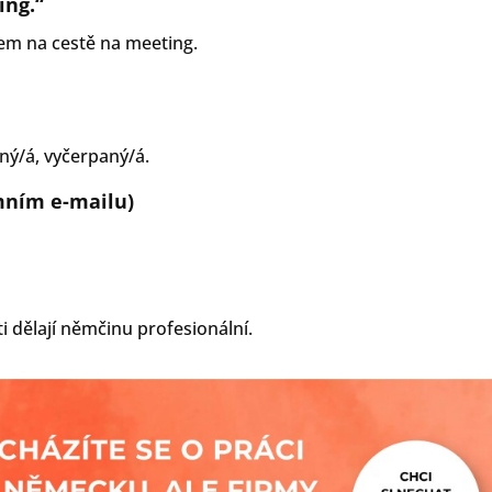
ing.“
sem na cestě na meeting.
ný/á, vyčerpaný/á.
emním e-mailu)
i dělají němčinu profesionální.