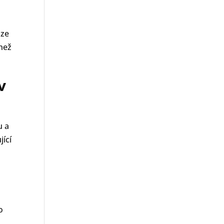
áze
 než
v
u a
jící
o