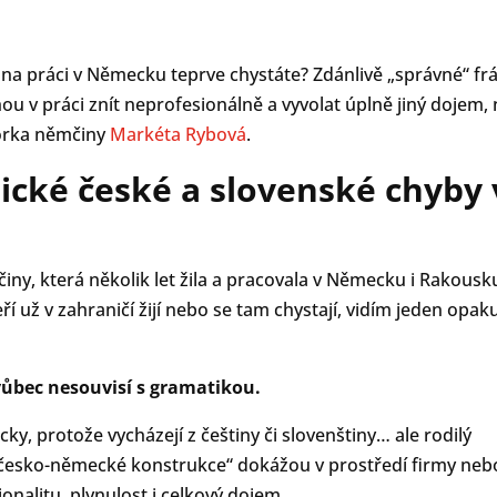
na práci v Německu teprve chystáte? Zdánlivě „správné“ fr
u v práci znít neprofesionálně a vyvolat úplně jiný dojem,
torka němčiny
Markéta Rybová
.
pické české a slovenské chyby 
ny, která několik let žila a pracovala v Německu i Rakousk
 už v zahraničí žijí nebo se tam chystají, vidím jeden opaku
ůbec nesouvisí s gramatikou.
cky, protože vycházejí z češtiny či slovenštiny… ale rodilý
 „česko-německé konstrukce“ dokážou v prostředí firmy neb
alitu, plynulost i celkový dojem.