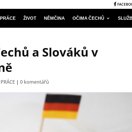
FACEBO
PRÁCE
ŽIVOT
NĚMČINA
OČIMA ČECHŮ
SLUŽ
echů a Slováků v
ně
,
PRÁCE
|
0 komentářů