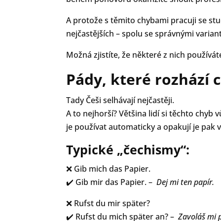
A protože s těmito chybami pracuji se st
nejčastějších – spolu se správnými varian
Možná zjistíte, že některé z nich používáte
Pády, které rozhází 
Tady Češi selhávají nejčastěji.
A to nejhorší? Většina lidí si těchto chyb
je používat automaticky a opakují je pak 
Typické „čechismy“:
❌ Gib mich das Papier.
✔️ Gib mir das Papier. –
Dej mi ten papír.
❌ Rufst du mir später?
✔️ Rufst du mich später an? –
Zavoláš mi 