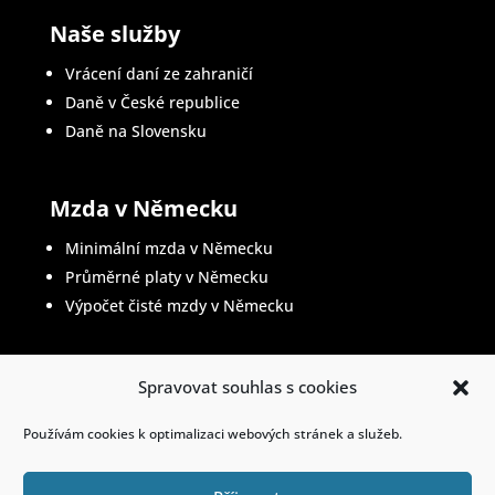
Naše služby
Vrácení daní ze zahraničí
Daně v České republice
Daně na Slovensku
Mzda v Německu
Minimální mzda v Německu
Průměrné platy v Německu
Výpočet čisté mzdy v Německu
Spravovat souhlas s cookies
Životopis v němčině
Používám cookies k optimalizaci webových stránek a služeb.