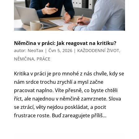
Němčina v práci: Jak reagovat na kritiku?
autor:
NeoTax
|
Čvn 5, 2026
|
KAŽDODENNÍ ŽIVOT
,
NĚMČINA
,
PRÁCE
Kritika v práci je pro mnohé z nás chvíle, kdy se
nám srdce trochu zrychlí a mysl začne
pracovat naplno. Víte přesně, co byste chtěli
říct, ale najednou v němčině zamrznete. Slova
se ztrácí, věty nejdou poskládat, a pocit
frustrace roste. Buď zareagujete příliš...