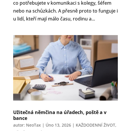
co potřebujete v komunikaci s kolegy, šéfem
nebo na schůzkách. A přesně proto to funguje i
u lidí, kteří mají málo času, rodinu a...
Užitečná němčina na úřadech, poště a v
bance
autor:
NeoTax
|
Úno 13, 2026
|
KAŽDODENNÍ ŽIVOT
,