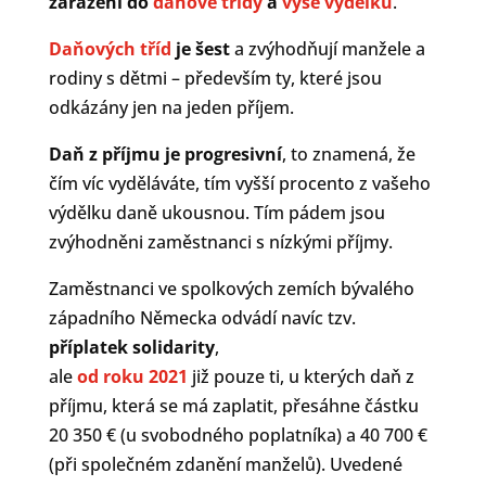
zařazení do
daňové třídy
a
výše výdělku
.
Daňových tříd
je šest
a zvýhodňují manžele a
rodiny s dětmi – především ty, které jsou
odkázány jen na jeden příjem.
Daň z příjmu je progresivní
, to znamená, že
čím víc vyděláváte, tím vyšší procento z vašeho
výdělku daně ukousnou. Tím pádem jsou
zvýhodněni zaměstnanci s nízkými příjmy.
Zaměstnanci ve spolkových zemích bývalého
západního Německa odvádí navíc tzv.
příplatek solidarity
,
ale
od roku 2021
již pouze ti, u kterých daň z
příjmu, která se má zaplatit, přesáhne částku
20 350 € (u svobodného poplatníka) a 40 700 €
(při společném zdanění manželů). Uvedené