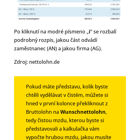
Po kliknutí na modré písmeno „
i
“ se rozbalí
podrobný rozpis, jakou část odvádí
zaměstnanec (AN) a jakou firma (AG).
Zdroj: nettolohn.de
Pokud máte představu, kolik byste
chtěli vydělávat v čistém, můžete si
hned v první kolonce překliknout z
Bruttolohn na
Wunschnettolohn
,
tedy čistou mzdu, kterou byste si
představovali a kalkulačka vám
vypočte hrubou mzdu, jakou musíte