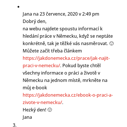
Jana
na 23 července, 2020 v 2:49 pm
Dobrý den,
na webu najdete spoustu informací k
hledání práce v Německu, když se neptáte
konkrétně, tak je těžké vás nasměrovat. 🙂
Můžete začít třeba článkem
https://jakdonemecka.cz/prace/jak-najit-
praci-v-nemecku/
. Pokud byste chtěl
všechny informace o práci a životě v
Německu na jednom místě, mrkněte na
můj e-book
https://jakdonemecka.cz/ebook-o-praci-a-
zivote-v-nemecku/
.
Hezký den! 🙂
Jana