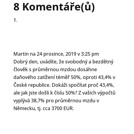
o
o
o
8 Komentáře(ů)
s
s
s
h
h
h
a
a
a
r
r
r
e
e
e
o
o
o
n
n
n
F
T
L
a
w
i
c
i
n
e
t
k
b
t
e
o
e
d
Martin
na 24 prosince, 2019 v 3:25 pm
o
r
I
k
(
n
Dobrý den, uvádíte, že svobodný a bezdětný
(
O
(
O
p
O
člověk s průměrnou mzdou dosáhne
p
e
p
e
n
e
daňového zatížení téměř 50%, oproti 43,4% v
n
s
n
s
i
s
České republice. Dokáži spočítat proč 43,4%,
i
n
i
n
n
n
ale jak jste došli k číslu 50%? Z vašich výpočtů
n
e
n
e
w
e
vyplývá 38,7% pro průměrnou mzdu v
w
w
w
w
i
w
Německu, tj. cca 3700 EUR.
i
n
i
n
d
n
d
o
d
o
w
o
w
)
w
)
)