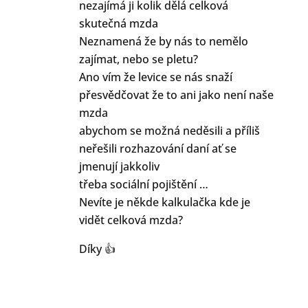
nezajímá ji kolik dělá celková
skutečná mzda
Neznamená že by nás to nemělo
zajímat, nebo se pletu?
Ano vím že levice se nás snaží
přesvědčovat že to ani jako není naše
mzda
abychom se možná neděsili a příliš
neřešili rozhazování daní ať se
jmenují jakkoliv
třeba sociální pojištění …
Nevíte je někde kalkulačka kde je
vidět celková mzda?
Díky 👍