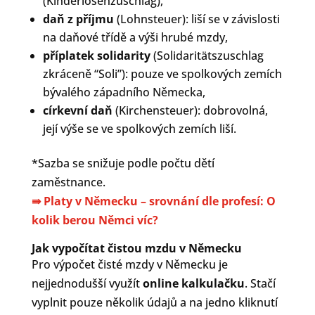
(Kinderlosenzuschlag),
daň z příjmu
(Lohnsteuer): liší se v závislosti
na daňové třídě a výši hrubé mzdy,
příplatek solidarity
(Solidaritätszuschlag
zkráceně “Soli”):
pouze ve spolkových zemích
bývalého západního Německa,
církevní daň
(Kirchensteuer): dobrovolná,
její výše se ve spolkových zemích liší.
*Sazba se snižuje podle počtu dětí
zaměstnance.
⇛
Platy v Německu – srovnání dle profesí: O
kolik berou Němci víc?
Jak vypočítat čistou mzdu v Německu
Pro výpočet čisté mzdy v Německu je
nejjednodušší využít
online kalkulačku
. Stačí
vyplnit pouze několik údajů a na jedno kliknutí