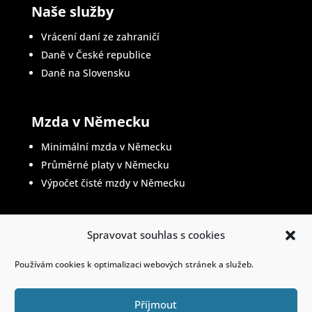
Naše služby
Vrácení daní ze zahraničí
Daně v České republice
Daně na Slovensku
Mzda v Německu
Minimální mzda v Německu
Průměrné platy v Německu
Výpočet čisté mzdy v Německu
Spravovat souhlas s cookies
Životopis v němčině
Používám cookies k optimalizaci webových stránek a služeb.
Příjmout