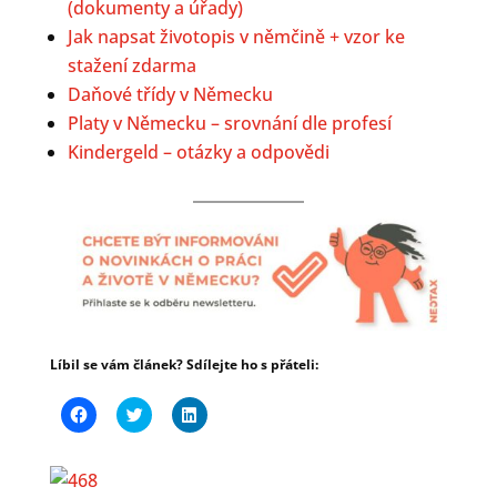
(dokumenty a úřady)
Jak napsat životopis v němčině + vzor ke
stažení zdarma
Daňové třídy v Německu
Platy v Německu – srovnání dle profesí
Kindergeld – otázky a odpovědi
Líbil se vám článek? Sdílejte ho s přáteli:
C
C
C
l
l
l
i
i
i
c
c
c
k
k
k
t
t
t