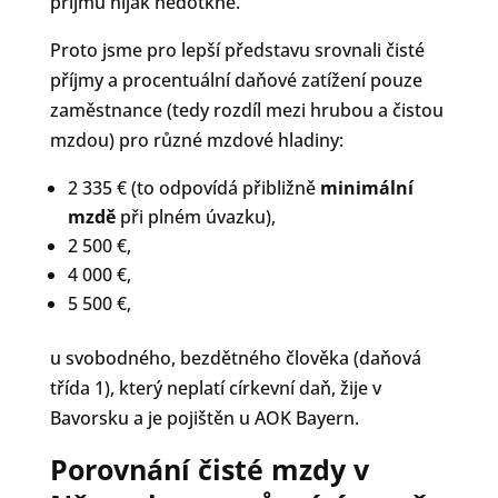
příjmu nijak nedotkne.
Proto jsme pro lepší představu srovnali čisté
příjmy a procentuální daňové zatížení pouze
zaměstnance (tedy rozdíl mezi hrubou a čistou
mzdou) pro různé mzdové hladiny:
2 335 € (to odpovídá přibližně
minimální
mzdě
při plném úvazku),
2 500 €,
4 000 €,
5 500 €,
u svobodného, bezdětného člověka (daňová
třída 1), který neplatí církevní daň, žije v
Bavorsku a je pojištěn u AOK Bayern.
Porovnání čisté mzdy v