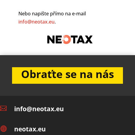
Nebo napište přímo na e-mail
info@neotax.eu
.
Obraťte se na nás
info@neotax.eu

neotax.eu
