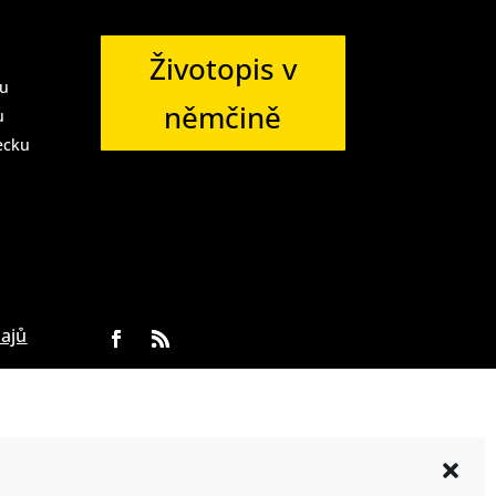
Životopis v
u
němčině
u
ecku
ajů