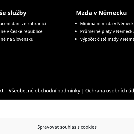
še služby
Mzda v Německu
ácení daní ze zahraničí
Minimální mzda v Německ
ně v České republice
Průměrné platy v Německ
ně na Slovensku
Výpočet čisté mzdy v Něm
kt
|
Všeobecné o
bchodní podmínky
|
Ochrana osobních úd
Spravovat souhlas s cookies