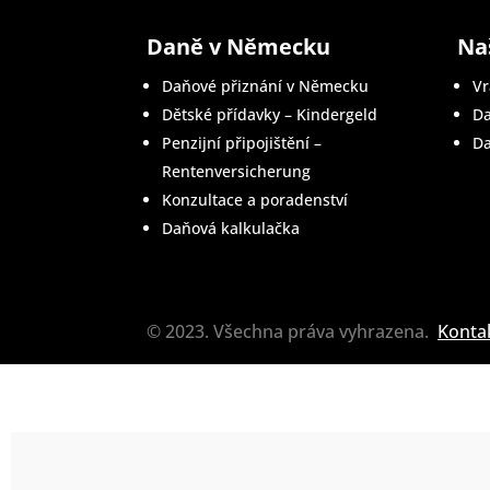
Daně v Německu
Na
Daňové přiznání v Německu
Vr
Dětské přídavky – Kindergeld
Da
Penzijní připojištění –
Da
Rentenversicherung
Konzultace a poradenství
Daňová kalkulačka
© 2023. Všechna práva vyhrazena.
Konta