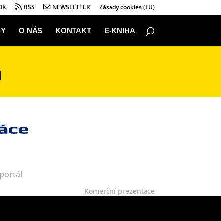
OK
RSS
NEWSLETTER
Zásady cookies (EU)
BY
O NÁS
KONTAKT
E-KNIHA
u
portál
Komerční prezentace