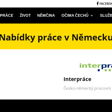
FACEBO
PRÁCE
ŽIVOT
NĚMČINA
OČIMA ČECHŮ
SLUŽ
Nabídky práce v Německ
Interpráce
Česko-německý pracovní 