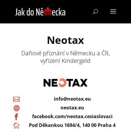
Neotax
Daňové přiznání v Německu a ČR,
vyřízení Kindergeld
info@neotax.eu

neotax.eu

facebook.com/neotax.cesiaslovaci

Pod Děkankou 1694/4, 140 00 Praha 4
