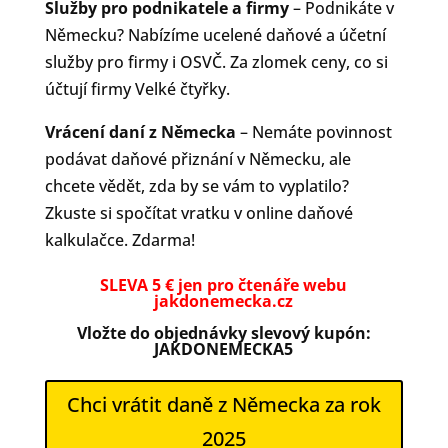
Služby pro podnikatele a firmy
– Podnikáte v
Německu? Nabízíme ucelené daňové a účetní
služby pro firmy i OSVČ. Za zlomek ceny, co si
účtují firmy Velké čtyřky.
Vrácení daní z
Německa
– Nemáte povinnost
podávat daňové přiznání v Německu, ale
chcete vědět, zda by se vám to vyplatilo?
Zkuste si spočítat vratku v online daňové
kalkulačce. Zdarma!
SLEVA 5 € jen
pro čtenáře webu
jakdonemecka.cz
Vložte do objednávky slevový kupón:
JAKDONEMECKA5
Chci vrátit daně z Německa za rok
2025