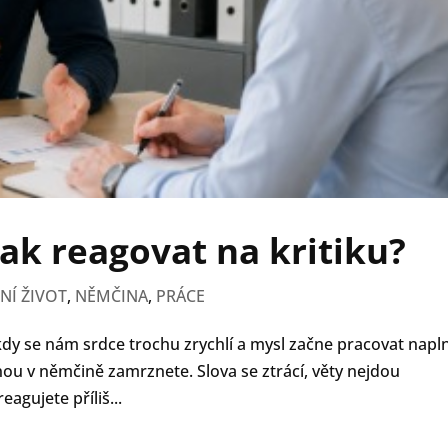
Jak reagovat na kritiku?
NÍ ŽIVOT
,
NĚMČINA
,
PRÁCE
, kdy se nám srdce trochu zrychlí a mysl začne pracovat napl
ednou v němčině zamrznete. Slova se ztrácí, věty nejdou
eagujete příliš...