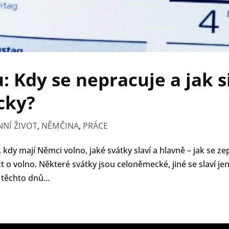
 Kdy se nepracuje a jak s
cky?
NÍ ŽIVOT
,
NĚMČINA
,
PRÁCE
dy mají Němci volno, jaké svátky slaví a hlavně – jak se zep
íct o volno. Některé svátky jsou celoněmecké, jiné se slaví jen
 těchto dnů...