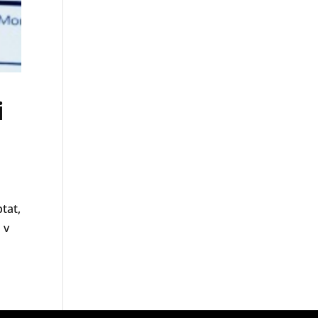
i
tat,
 v