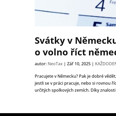
Svátky v Německu:
o volno říct něme
autor:
NeoTax
|
Zář 10, 2025
|
KAŽDODEN
Pracujete v Německu? Pak je dobré vědět, k
jestli se v práci pracuje, nebo si rovnou ř
určitých spolkových zemích. Díky znalosti