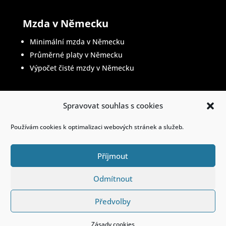
Mzda v Německu
Minimální mzda v Německu
Průměrné platy v Německu
Výpočet čisté mzdy v Německu
Spravovat souhlas s cookies
Životopis v němčině
Používám cookies k optimalizaci webových stránek a služeb.
Příjmout
© 2023. Všechna práva vyhrazena.
Kontakt
|
Odmítnout
Všeobecné o
bchodní podmínky
|
Ochrana
osobních údajů
Předvolby
Zásady cookies