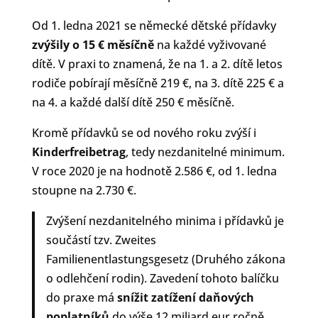
Od 1. ledna 2021 se německé dětské přídavky
zvýšily o 15 € měsíčně
na každé vyživované
dítě. V praxi to znamená, že na 1. a 2. dítě letos
rodiče pobírají měsíčně 219 €, na 3. dítě 225 € a
na 4. a každé další dítě 250 € měsíčně.
Kromě přídavků se od nového roku zvýší i
Kinderfreibetrag
, tedy nezdanitelné minimum.
V roce 2020 je na hodnotě 2.586 €, od 1. ledna
stoupne na 2.730 €.
Zvýšení nezdanitelného minima i přídavků je
součástí tzv. Zweites
Familienentlastungsgesetz (Druhého zákona
o odlehčení rodin). Zavedení tohoto balíčku
do praxe má
snížit zatížení daňových
poplatníků
do výše 12 miliard eur ročně.