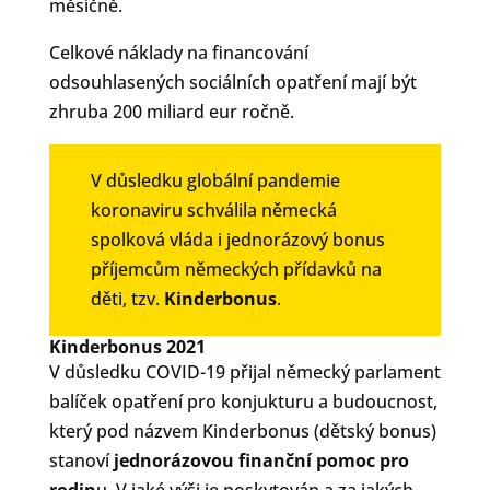
měsíčně.
Celkové náklady na financování
odsouhlasených sociálních opatření mají být
zhruba 200 miliard eur ročně.
V důsledku globální pandemie
koronaviru schválila německá
spolková vláda i jednorázový bonus
příjemcům německých přídavků na
děti, tzv.
Kinderbonus
.
Kinderbonus 2021
V důsledku COVID-19 přijal německý parlament
balíček opatření pro konjukturu a budoucnost,
který pod názvem Kinderbonus (dětský bonus)
stanoví
jednorázovou finanční pomoc pro
rodin
u. V jaké výši je poskytován a za jakých