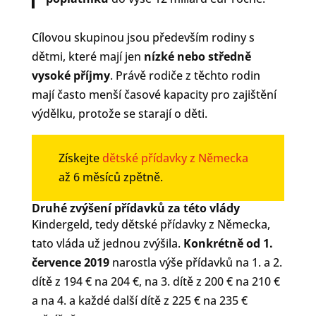
Cílovou skupinou jsou především rodiny s
dětmi, které mají jen
nízké nebo středně
vysoké příjmy
. Právě rodiče z těchto rodin
mají často menší časové kapacity pro zajištění
výdělku, protože se starají o děti.
Získejte
dětské přídavky z Německa
až 6 měsíců zpětně.
Druhé zvýšení přídavků za této vlády
Kindergeld, tedy dětské přídavky z Německa,
tato vláda už jednou zvýšila.
Konkrétně od 1.
července 2019
narostla výše přídavků na 1. a 2.
dítě z 194 € na 204 €, na 3. dítě z 200 € na 210 €
a na 4. a každé další dítě z 225 € na 235 €