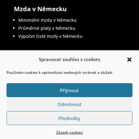
Mzda v Německu
Minimální mzda v Německu
Průměrné platy v Německu
Výpočet čisté mzdy v Německu
Spravovat souhlas s cookies
Životopis v němčině
Používám cookies k optimalizaci webových stránek a služeb.
Příjmout
© 2023. Všechna práva vyhrazena.
Kontakt
|
Odmítnout
Všeobecné o
bchodní podmínky
|
Ochrana
osobních údajů
Předvolby
Zásady cookies