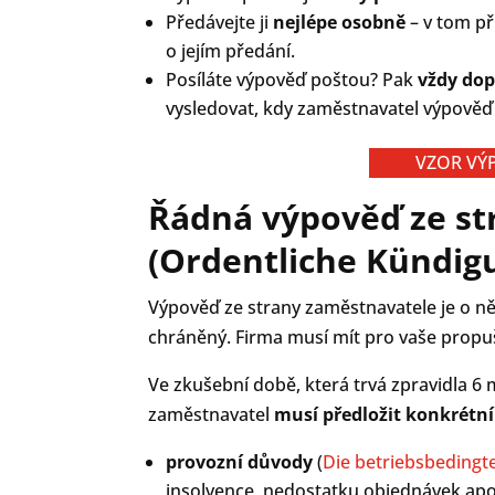
Předávejte ji
nejlépe osobně
– v tom př
o jejím předání.
Posíláte výpověď poštou? Pak
vždy do
vysledovat, kdy zaměstnavatel výpověď
VZOR VÝ
Řádná výpověď ze st
(Ordentliche Kündig
Výpověď ze strany zaměstnavatele je o ně
chráněný. Firma musí mít pro vaše propušt
Ve zkušební době, která trvá zpravidla 6
zaměstnavatel
musí předložit konkrétn
provozní důvody
(
Die betriebsbedingt
insolvence, nedostatku objednávek apod