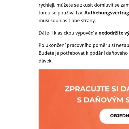
rychleji, můžete se zkusit domluvit se 
tomu se používá tzv.
Aufhebungsvertra
musí souhlasit obě strany.
Dáte-li klasickou výpověď a
nedodržíte v
Po ukončení pracovního poměru si neza
Budete je potřebovat k podání daňového př
dávek.