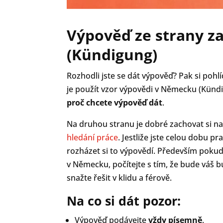
Výpověď ze strany z
(Kündigung)
Rozhodli jste se dát výpověď? Pak si poh
je použít vzor výpovědi v Německu (Kün
proč chcete výpověď dát
.
Na druhou stranu je dobré zachovat si n
hledání práce
. Jestliže jste celou dobu p
rozházet si to výpovědí. Především pokud j
v Německu, počítejte s tím, že bude váš 
snažte řešit v klidu a férově.
Na co si dát pozor:
Výpověď podávejte
vždy písemně
.