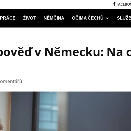
FACEBO
PRÁCE
ŽIVOT
NĚMČINA
OČIMA ČECHŮ
SLUŽ
pověď v Německu: Na 
komentářů