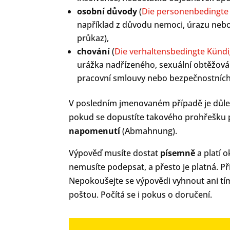
osobní důvody
(
Die personenbedingte
například z důvodu nemoci, úrazu nebo z
průkaz),
chování
(
Die verhaltensbedingte Künd
urážka nadřízeného, sexuální obtěžován
pracovní smlouvy nebo bezpečnostních 
V posledním jmenovaném případě je důlež
pokud se dopustíte takového prohřešku po
napomenutí
(Abmahnung).
Výpověď musíte dostat
písemně
a platí 
nemusíte podepsat, a přesto je platná. P
Nepokoušejte se výpovědi vyhnout ani tím, 
poštou. Počítá se i pokus o doručení.