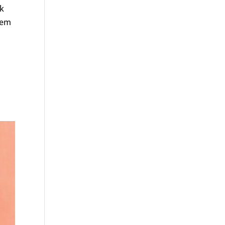
 k
hem