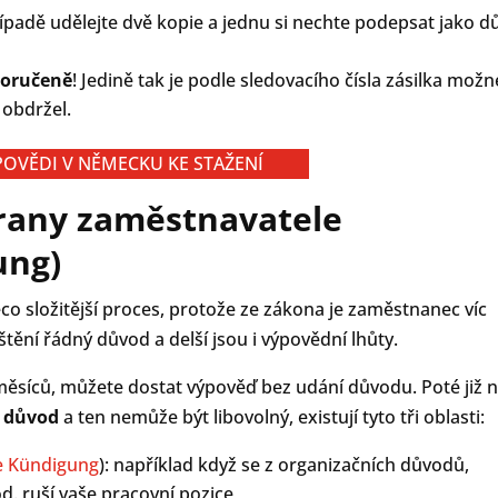
ípadě udělejte dvě kopie a jednu si nechte podepsat jako d
poručeně
! Jedině tak je podle sledovacího čísla zásilka možn
 obdržel.
POVĚDI V NĚMECKU KE STAŽENÍ
rany zaměstnavatele
ung)
co složitější proces, protože ze zákona je zaměstnanec víc
ění řádný důvod a delší jsou i výpovědní lhůty.
 měsíců, můžete dostat výpověď bez udání důvodu. Poté již n
í důvod
a ten nemůže být libovolný, existují tyto tři oblasti:
e Kündigung
): například když se z organizačních důvodů,
. ruší vaše pracovní pozice,