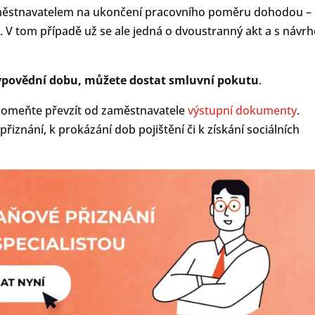
zaměstnavatelem na ukončení pracovního poměru dohodou –
g
. V tom případě už se ale jedná o dvoustranný akt a s návr
ýpovědní dobu, můžete dostat smluvní pokutu
.
pomeňte převzít od zaměstnavatele
výstupní dokumenty
.
iznání, k prokázání dob pojištění či k získání sociálních