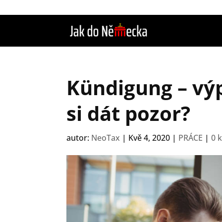
Kündigung – vý
si dát pozor?
autor:
NeoTax
|
Kvě 4, 2020
|
PRÁCE
|
0 