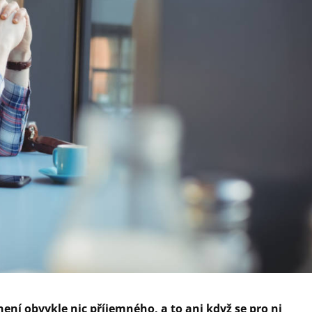
ní obvykle nic příjemného, a to ani když se pro ni