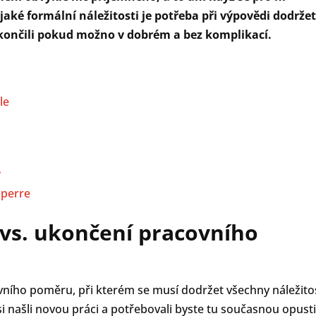
 jaké formální náležitosti je potřeba při výpovědi dodržet
ukončili pokud možno v dobrém a bez komplikací.
le
i
?
Sperre
vs. ukončení pracovního
ního poměru, při kterém se musí dodržet všechny náležitos
si našli novou práci a potřebovali byste tu současnou opusti