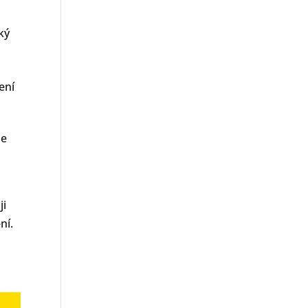
ký
ení
že
ji
ní.