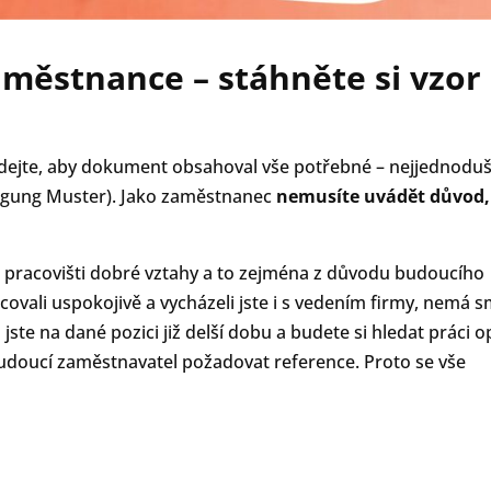
aměstnance – stáhněte si vzor
lídejte, aby dokument obsahoval vše potřebné – nejjednoduš
digung Muster). Jako zaměstnanec
nemusíte uvádět důvod,
a pracovišti dobré vztahy a to zejména z důvodu budoucího
racovali uspokojivě a vycházeli jste i s vedením firmy, nemá s
ste na dané pozici již delší dobu a budete si hledat práci o
budoucí zaměstnavatel požadovat reference. Proto se vše