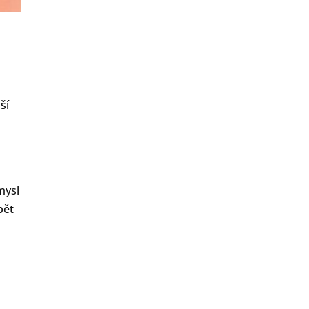
ší
mysl
pět