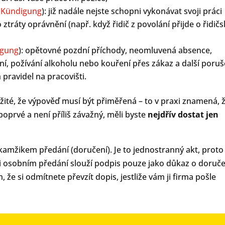
 Kündigung
): již nadále nejste schopni vykonávat svoji práci
tráty oprávnění (např. když řidič z povolání přijde o řidičs
igung
): opětovné pozdní příchody, neomluvená absence,
í, požívání alkoholu nebo kouření přes zákaz a další poruš
pravidel na pracovišti.
ité, že výpověď musí být přiměřená – to v praxi znamená, 
prvé a není příliš závažný, měli byste
nejdřív dostat jen
okamžikem předání (doručení). Je to jednostranný akt, proto 
ři osobním předání slouží podpis pouze jako důkaz o doruče
že si odmítnete převzít dopis, jestliže vám ji firma pošle