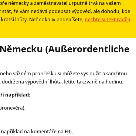
obře německy a zaměstnavatel urputně trvá na vašem
ž stát, že vám nedává podepsat výpověď, ale dohodu, kde
ratší lhůty. Než cokoliv podepíšete,
nechte si text raději
 Německu (Außerordentliche
 nebo vážném prohřešku si můžete vysloužit okamžitou
dodržena výpovědní lhůta, letíte takzvaně na hodinu.
í například:
zpronevěra),
například na komentáře na FB),