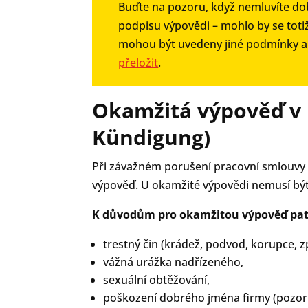
Buďte na pozoru, když nemluvíte d
podpisu výpovědi – mohlo by se toti
mohou být uvedeny jiné podmínky a k
přeložit
.
Okamžitá výpověď v
Kündigung)
Při závažném porušení pracovní smlouvy
výpověď. U okamžité výpovědi nemusí být 
K důvodům pro okamžitou výpověď patř
trestný čin (krádež, podvod, korupce, 
vážná urážka nadřízeného,
sexuální obtěžování,
poškození dobrého jména firmy (pozor 