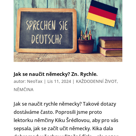
Jak se naučit německy? Zn. Rychle.
autor:
NeoTax
|
Lis 11, 2024
|
KAŽDODENNÍ ŽIVOT
,
NĚMČINA
Jak se naučit rychle německy? Takové dotazy
dostáváme často. Poprosili jsme proto
lektorku němčiny Kiku Šrédlovou, aby pro vás
sepsala, jak se začít učit německy. Kika dala