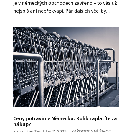
je v německých obchodech zavřeno – to vás už
nejspíš ani nepřekvapí. Pár dalších věcí by...
Ceny potravin v Německu: Kolik zaplatíte za
nákup?
autor:
NeoTax
|
Lis 7, 2023
|
KAŽDODENNÍ ŽIVOT