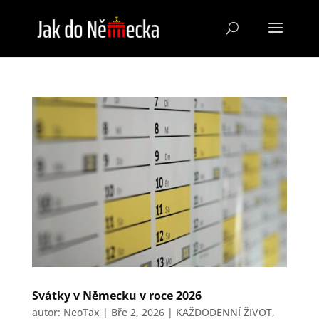
Svátky v Německu v roce 2026
autor:
NeoTax
|
Bře 2, 2026
|
KAŽDODENNÍ ŽIVOT
,