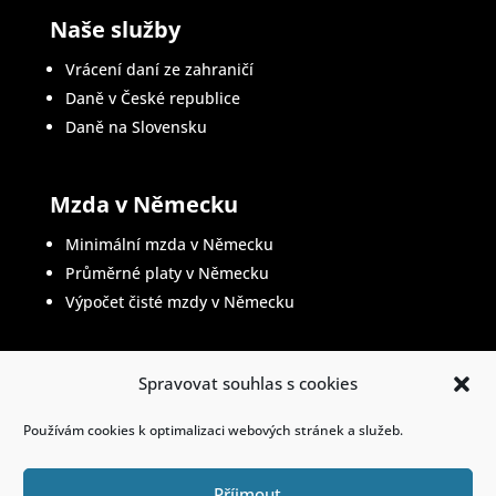
Naše služby
Vrácení daní ze zahraničí
Daně v České republice
Daně na Slovensku
Mzda v Německu
Minimální mzda v Německu
Průměrné platy v Německu
Výpočet čisté mzdy v Německu
Spravovat souhlas s cookies
Životopis v němčině
Používám cookies k optimalizaci webových stránek a služeb.
Příjmout