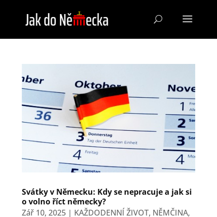
Svátky v Německu: Kdy se nepracuje a jak si
o volno říct německy?
Zář 10, 2025
|
KAŽDODENNÍ ŽIVOT
,
NĚMČINA
,