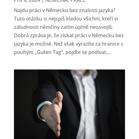
Pro 9, 2024
|
NĚMČINA
,
PRÁCE
Najdu práci v Německu bez znalosti jazyka?
Tuto otázku si nejspíš kladou všichni, kteří si
záludnosti němčiny zatím úplně neosvojili.
Dobrá zpráva je, že získat práci v Německu bez
jazyka je možné. Než však vyrazíte za hranice s
pouhým „Guten Tag“, pojďte se podívat,...