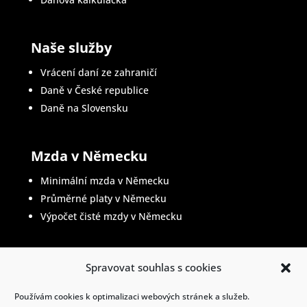
Naše služby
Vrácení daní ze zahraničí
Daně v České republice
Daně na Slovensku
Mzda v Německu
Minimální mzda v Německu
Průměrné platy v Německu
Výpočet čisté mzdy v Německu
Spravovat souhlas s cookies
Životopis v němčině
Používám cookies k optimalizaci webových stránek a služeb.